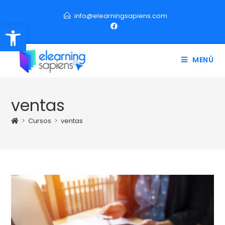
info@elearningsapiens.com
Abrir barra de herramientas
MENÚ
ventas
>
Cursos
>
ventas