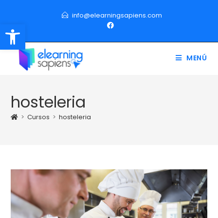
info@elearningsapiens.com
Abrir barra de herramientas
MENÚ
hosteleria
>
Cursos
>
hosteleria